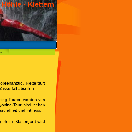
 Höhle - Klettern
ssen
prenanzug, Klettergurt
asserfall abseilen.
ning-Touren werden von
yoning-Tour sind neben
esundheit und Fitness.
 Helm, Klettergurt) wird