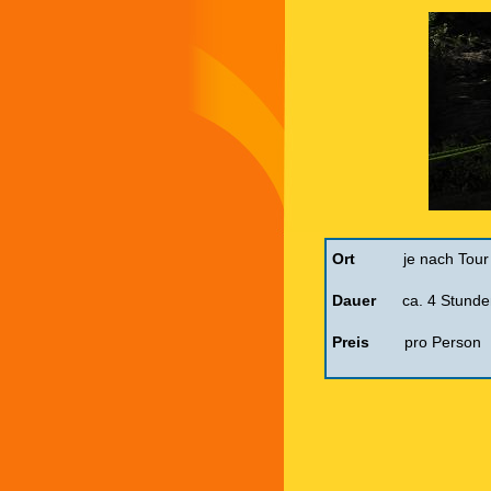
Ort
je nach Tou
Dauer
ca. 4 Stun
de
Preis
pro 