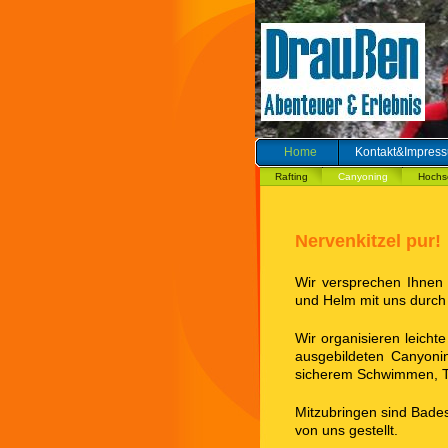
Home
Kontakt&Impres
Rafting
Canyoning
Hochse
Nervenkitzel pur!
Wir versprechen Ihnen
und Helm mit uns durch 
Wir organisieren leich
ausgebildeten Canyonin
sicherem Schwimmen, Tri
Mitzubringen sind Bad
von uns gestellt.