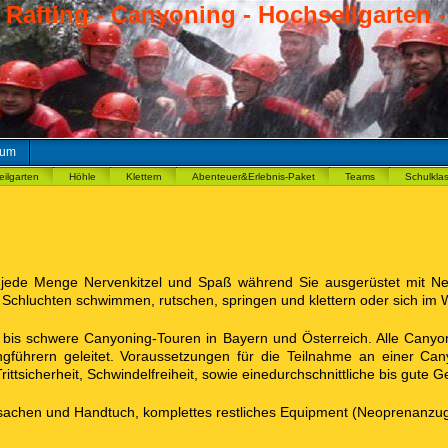
Rafting - Canyoning - Hochseilgarten -
sum
ilgarten
Höhle
Klettern
Abenteuer&Erlebnis-Paket
Teams
Schulkla
 jede Menge Nervenkitzel und Spaß während Sie ausgerüstet mit Neo
Schluchten schwimmen, rutschen, springen und klettern oder sich im W
te bis schwere Canyoning-Touren in Bayern und Österreich.
Alle Canyo
gführern geleitet.
Voraussetzungen für die Teilnahme an einer Can
ttsicherheit, Schwindelfreiheit, sowie eine
durchschnittliche bis gute G
esachen und Handtuch
, komplettes restliches Equipment (Neoprenanzug,